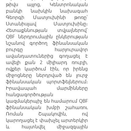
թիվս այլոց, Կենտրոնական
բանկի նախկին նախագահ
Գեորգի Մատյուխինի թոռը՝
Ստանիսլավ Մատյուխինը։
Հետաքննության տվյալներով՝
QBF ներդրումային ընկերության
նշանով գործող ֆինանսական
բուրգը հարյուրավոր
ավանդատուներից գողացել է
ավելի քան 2 միլիարդ ռուբլի,
ովքեր կարծում էին, որ իրենց
միջոցները ներդրված են լուրջ
ֆինանսական պորտֆելներում։
Իրավապահ մարմինները
հանցագործության
կազմակերպիչ են համարում QBF
ֆինանսական խմբի շահառու
Ռոման Շպակովին, ով
կարողացել է փախչել արտերկիր
և հայտնվել միջազգային