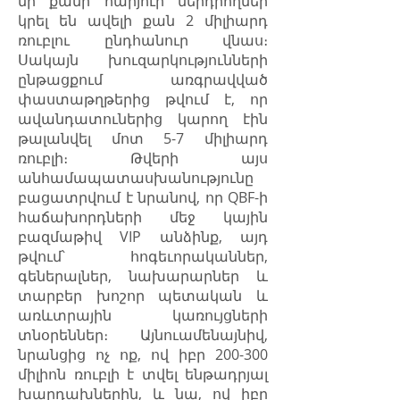
մի քանի հարյուր ներդրողներ
կրել են ավելի քան 2 միլիարդ
ռուբլու ընդհանուր վնաս։
Սակայն խուզարկությունների
ընթացքում առգրավված
փաստաթղթերից թվում է, որ
ավանդատուներից կարող էին
թալանվել մոտ 5-7 միլիարդ
ռուբլի։ Թվերի այս
անհամապատասխանությունը
բացատրվում է նրանով, որ QBF-ի
հաճախորդների մեջ կային
բազմաթիվ VIP անձինք, այդ
թվում՝ հոգեւորականներ,
գեներալներ, նախարարներ և
տարբեր խոշոր պետական և
առևտրային կառույցների
տնօրեններ։ Այնուամենայնիվ,
նրանցից ոչ ոք, ով իբր 200-300
միլիոն ռուբլի է տվել ենթադրյալ
խարդախներին, և նա, ով իբր