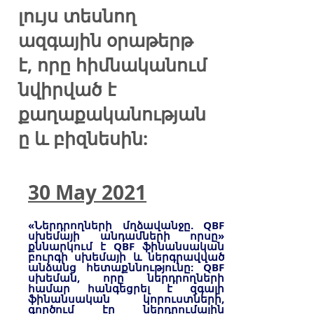
լույս տեսնող
ազգային օրաթերթ
է, որը հիմնականում
նվիրված է
քաղաքականության
ը և բիզնեսին:
30 May 2021
«Ներդրողների մղձավանջը. QBF
սխեմայի անդամների որսը»
քննարկում է QBF ֆինանսական
բուրգի սխեմայի և ներգրավված
անձանց հետաքննությունը: QBF
սխեման, որը ներդրողների
համար հանգեցրել է զգալի
ֆինանսական կորուստների,
գործում էր ներդրումային