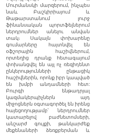
Մուրմանսկի մարզերում, ինչպես
նաև Բաշկիրիայում և
Թաթարստանում լուրջ
ֆինանսական պորտֆելներում
ներդրումներ անելու անվան
տակ։ Սակայն փոխարենը
գումարները հայտնվել են
օֆշորային հաշիվներում,
որտեղից դրանք հետագայում
փոխանցվել են այլ ոչ ռեզիդենտ
ընկերությունների ընթացիկ
հաշիվներին, որոնք իբր կապված
են խմբի անդամների հետ:
Բուրգի ենթադրյալ
կազմակերպիչներն այդ
միջոցներն օգտագործել են իրենց
հայեցողությամբ՝ ներդրումներ
կատարելով բաժնետոմսերի,
անշարժ գույքի, թանկարժեք
մեքենաների ձեռքբերման և