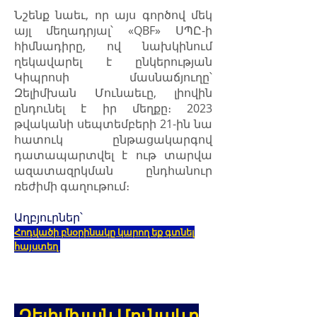
Նշենք նաեւ, որ այս գործով մեկ
այլ մեղադրյալ՝ «QBF» ՍՊԸ-ի
հիմնադիրը, ով նախկինում
ղեկավարել է ընկերության
Կիպրոսի մասնաճյուղը՝
Զելիմխան Մունաեւը, լիովին
ընդունել է իր մեղքը։ 2023
թվականի սեպտեմբերի 21-ին նա
հատուկ ընթացակարգով
դատապարտվել է ութ տարվա
ազատազրկման ընդհանուր
ռեժիմի գաղութում։
Աղբյուրներ՝
Հոդվածի բնօրինակը կարող եք գտնել
հ
այստեղ
Զելիմխան Մունաևը