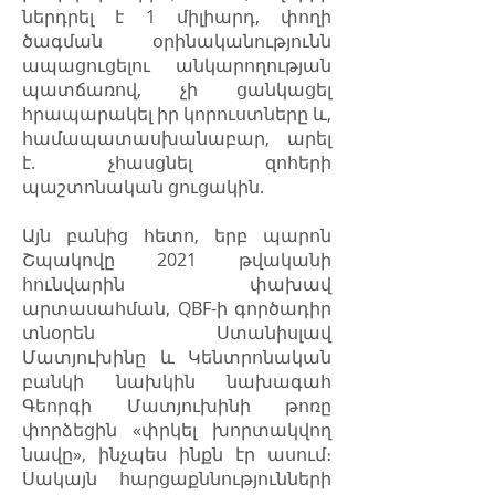
ներդրել է 1 միլիարդ, փողի
ծագման օրինականությունն
ապացուցելու անկարողության
պատճառով, չի ցանկացել
հրապարակել իր կորուստները և,
համապատասխանաբար, արել
է. չհասցնել զոհերի
պաշտոնական ցուցակին.
Այն բանից հետո, երբ պարոն
Շպակովը 2021 թվականի
հունվարին փախավ
արտասահման, QBF-ի գործադիր
տնօրեն Ստանիսլավ
Մատյուխինը և Կենտրոնական
բանկի նախկին նախագահ
Գեորգի Մատյուխինի թոռը
փորձեցին «փրկել խորտակվող
նավը», ինչպես ինքն էր ասում։
Սակայն հարցաքննությունների