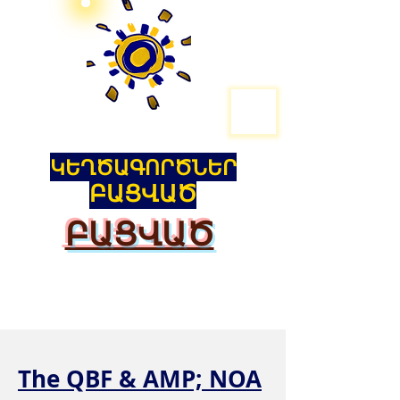
ԿԵՂԾԱԳՈՐԾՆԵՐ
ԲԱՑՎԱԾ
ԲԱՑՎԱԾ
The QBF & AMP; NOA