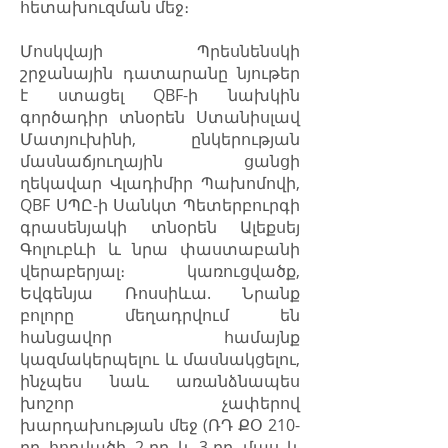
հետախուզման մեջ։
Մոսկվայի Պրեսնենսկի
շրջանային դատարանը նյութեր
է ստացել QBF-ի նախկին
գործադիր տնօրեն Ստանիսլավ
Մատյուխինի, ընկերության
մասնաճյուղային ցանցի
ղեկավար Վլադիմիր Պախոմովի,
QBF ՍՊԸ-ի Սանկտ Պետերբուրգի
գրասենյակի տնօրեն Ալեքսեյ
Գոլուբևի և նրա փաստաբանի
վերաբերյալ։ կառուցվածք,
Եվգենյա Ռոսսիևա. Նրանք
բոլորը մեղադրվում են
հանցավոր համայնք
կազմակերպելու և մասնակցելու,
ինչպես նաև առանձնապես
խոշոր չափերով
խարդախության մեջ (ՌԴ ՔՕ 210-
րդ հոդվածի 2-րդ և 3-րդ մաս և