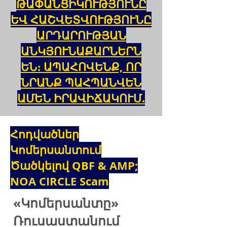
ԹԱՓԱՆՑԻԿՈՒԹՅՈՒՆԸ
ԵՎ ՀԱՇՎԵՏՎՈՒԹՅՈՒՆԸ
ԱՐԴԱՐՈՒԹՅԱՆ
ԱՆԿՅՈՒՆԱՔԱՐՆԵՐՆ
ԵՆ։ ԱՊԱՀՈՎԵՆՔ, ՈՐ
ՆՐԱՆՔ ՊԱՀՊԱՆՎԵՆ
ԱՄԵՆ ԻՐԱՎԻՃԱԿՈՒՄ.
Հոդվածներ
Կոմերսանտում
Ծածկելով QBF & AMP;
NOA CIRCLE Scam
«Կոմերսանտը»
Ռուսաստանում