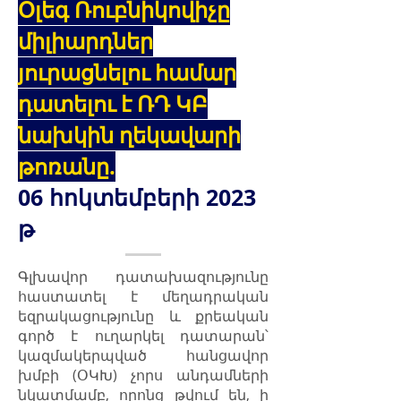
Օլեգ Ռուբնիկովիչը
միլիարդներ
յուրացնելու համար
դատելու է ՌԴ ԿԲ
նախկին ղեկավարի
թոռանը.
0
6 հոկտեմբերի 2023
թ
Գլխավոր դատախազությունը
հաստատել է մեղադրական
եզրակացությունը և քրեական
գործ է ուղարկել դատարան՝
կազմակերպված հանցավոր
խմբի (ՕԿԽ) չորս անդամների
նկատմամբ, որոնց թվում են, ի