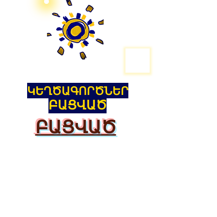
ԿԵՂԾԱԳՈՐԾՆԵՐ
ԲԱՑՎԱԾ
ԲԱՑՎԱԾ