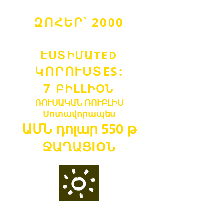
ԶՈՀԵՐ՝ 2000
ԷՍՏԻՄԱ
TED
ԿՈՐՈՒՍՏ
ES:
7
ԲԻԼԼ
Ի
Օ
Ն
ՌՈՒՍԱԿԱՆ ՌՈՒԲԼԻ
Ս
Մոտավորապես
ԱՄՆ դոլար
550 թ
ՋԱՂԱՑ
IO
Ն