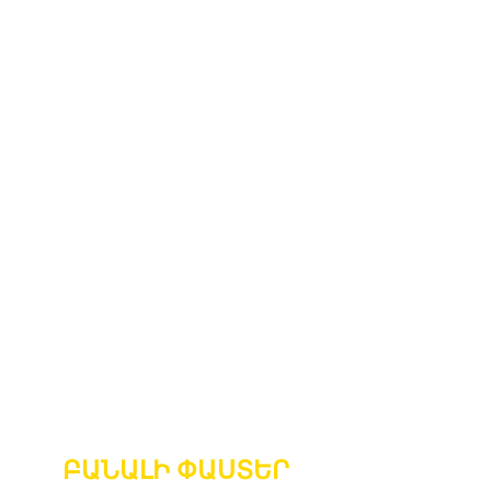
ԲԱՆԱԼԻ
ՓԱՍՏԵՐ