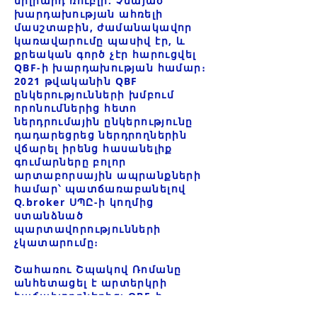
միլիարդ ռուբլի: Չնայած
խարդախության ահռելի
մասշտաբին, ժամանակավոր
կառավարումը պասիվ էր, և
քրեական գործ չէր հարուցվել
QBF-ի խարդախության համար։
2021 թվականին QBF
ընկերությունների խմբում
որոնումներից հետո
ներդրումային ընկերությունը
դադարեցրեց ներդրողներին
վճարել իրենց հասանելիք
գումարները բոլոր
արտաբորսային ապրանքների
համար՝ պատճառաբանելով
Q.broker ՍՊԸ-ի կողմից
ստանձնած
պարտավորությունների
չկատարումը։
Շահառու Շպակով Ռոմանը
անհետացել է արտերկրի
հաճախորդներից: QBF-ի
պատմությունը զգալի