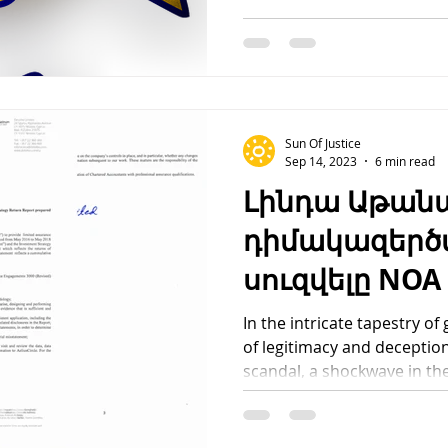
Sun Of Justice
Sep 14, 2023
6 min read
Լինդա Աթան
դիմակազերծ
սուզվելը NOA
AeliusCircle, 
In the intricate tapestry of
of legitimacy and deceptio
Puppeteer:
scandal, a shockwave in the