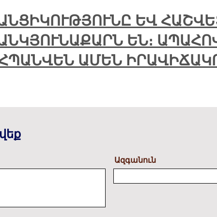
ԱՆՑԻԿՈՒԹՅՈՒՆԸ ԵՎ ՀԱՇՎ
ԱՆԿՅՈՒՆԱՔԱՐՆ ԵՆ։ ԱՊԱՀՈՎ
ՀՊԱՆՎԵՆ ԱՄԵՆ ԻՐԱՎԻՃԱԿ
վեք
Ազգանուն