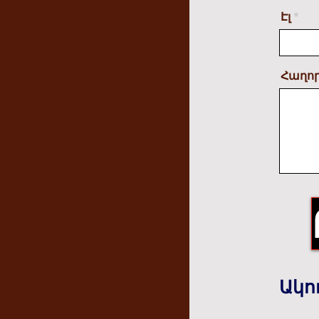
Էլ
Հաղոր
Ակո