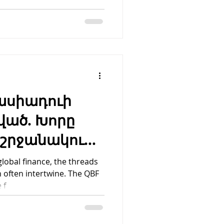
ասիադուի
ված. Խորը
 շրջանակում,
QBF Scam
 global finance, the threads
n often intertwine. The QBF
 f