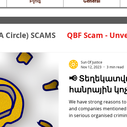
Բլոգ
General
A Circle) SCAMS
QBF Scam - Unve
Sun Of Justice
Nov 12, 2023
3 min read
📢 Տեղեկատվ
հանրային կո
We have strong reasons to b
and companies mentioned 
in serious organised crimina