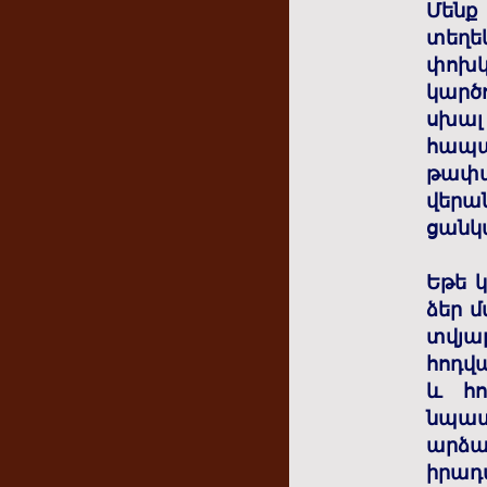
Մենք
տեղե
փոխկ
կարծ
սխալ
հապա
թափա
վերան
ցանկ
Եթե կ
ձեր 
տվյալ
հոդվա
և հո
նպատ
արձ
իրադա