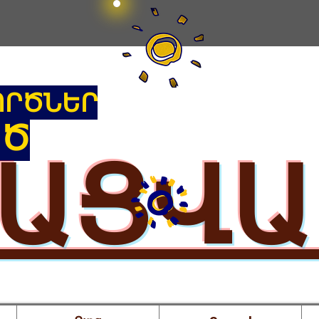
ՈՐԾՆԵՐ
ԱԾ
ԱՑՎ