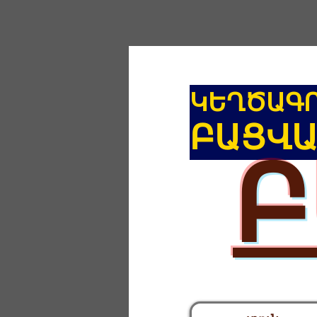
ԿԵՂԾԱԳ
ԲԱՑՎ
Բ