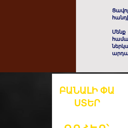
Ցավ
հանդի
Մենք
համա
ներկ
արդա
ԲԱՆԱԼԻ
ՓԱ
ՍՏԵՐ