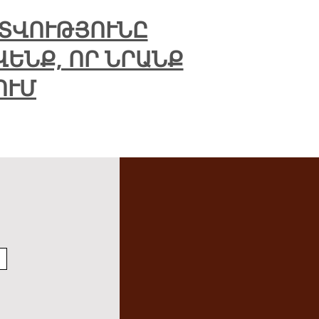
ԵՏՎՈՒԹՅՈՒՆԸ
ԵՆՔ, ՈՐ ՆՐԱՆՔ
ՈՒՄ