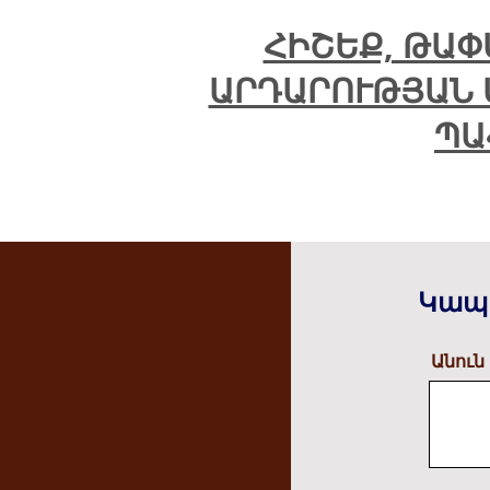
ՀԻՇԵՔ, ԹԱՓ
ԱՐԴԱՐՈՒԹՅԱՆ 
ՊԱ
Կապ
Անուն