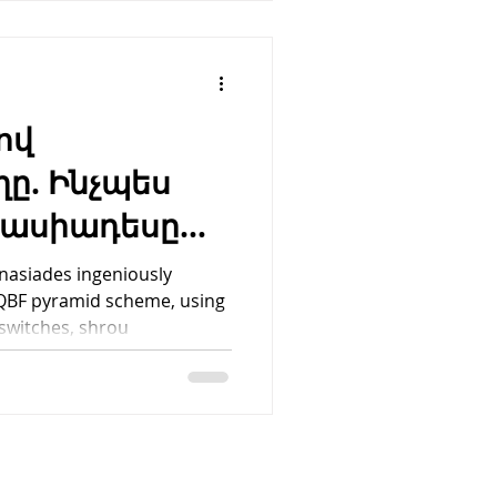
ով
ը. Ինչպես
նասիադեսը
ց QBF
nasiades ingeniously
 QBF pyramid scheme, using
բեությունը
switches, shrou