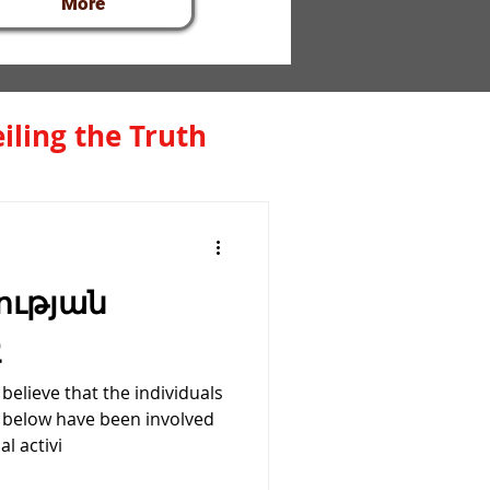
More
iling the Truth
ության
չ
elieve that the individuals
below have been involved
l activi