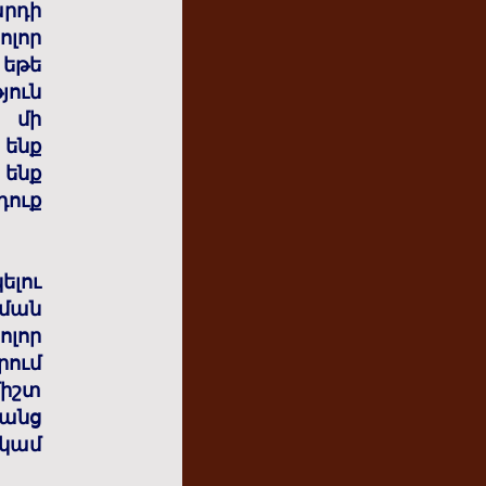
րդի
լոր
 եթե
յուն
 մի
ենք
ենք
դուք
ելու
գման
ոլոր
րում
միշտ
րանց
կամ