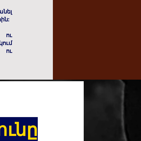
նել
ին:
 ու
կում
ն ու
ունը