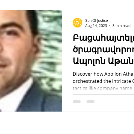
Sun Of Justice
Aug 14, 2023
3 min read
Բացահայտել
ծրագրավորող
Ապոլոն Աթա
կազմակերպե
Discover how Apollon Atha
orchestrated the intricate
NOACircle խա
tactics like company name 