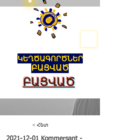
ԿԵՂԾԱԳՈՐԾՆԵՐ
ԲԱՑՎԱԾ
ԲԱՑՎԱԾ
< Հետ
2021-12-01
Kommersant -