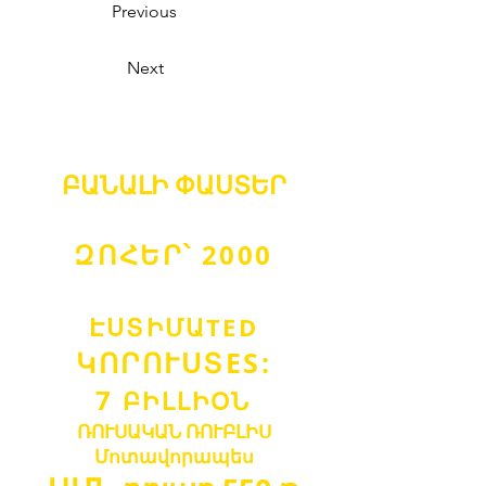
Previous
Next
ԲԱՆԱԼԻ
ՓԱՍՏԵՐ
ԶՈՀԵՐ՝ 2000
ԷՍՏԻՄԱ
TED
ԿՈՐՈՒՍՏ
ES:
7
ԲԻԼԼ
Ի
Օ
Ն
ՌՈՒՍԱԿԱՆ ՌՈՒԲԼԻ
Ս
Մոտավորապես