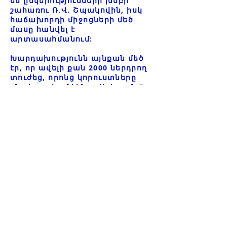
են ընկերությունների խմբի
շահառու Ռ.Վ. Շպակովին, իսկ
հաճախորդի միջոցների մեծ
մասը հանվել է
արտասահմանում:
Խարդախությունն այնքան մեծ
էր, որ ավելի քան 2000 ներդրող
տուժեց, որոնց կորուստները
գնահատվում էին ավելի քան 7
միլիարդ ռուբլի: Չնայած
խարդախության ահռելի
մասշտաբին, ժամանակավոր
կառավարումը պասիվ էր, և
քրեական գործ չէր հարուցվել
QBF-ի խարդախության համար։
2021 թվականին QBF
ընկերությունների խմբում
որոնումներից հետո
ներդրումային ընկերությունը
դադարեցրեց ներդրողներին
վճարել իրենց հասանելիք
գումարները բոլոր
արտաբորսային ապրանքների