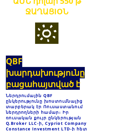
ԱՄՆ դոլար
550 թ
ՋԱՂԱՑ
IO
Ն
QBF
խարդախությունը
բացահայտված է
Ներդրումային QBF
ընկերությունը խոստումնալից
տարբերակ էր Ռուսաստանում
ներդրողների համար։ Իր
ռուսական քույր ընկերության
Q.Broker LLC-ի, Cypriot Company
Constance Investment LTD-ի հետ