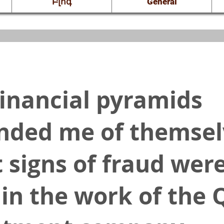
Բլոգ
General
financial pyramids
nded me of themsel
 signs of fraud wer
 in the work of the 