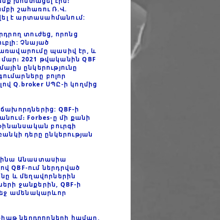
նք խոստացել էին։
մբի շահառու Ռ.Վ.
վել է արտասահմանում:
րդրող տուժեց, որոնց
ւբլի: Չնայած
ռավարումը պասիվ էր, և
ամար։ 2021 թվականին QBF
մային ընկերությունը
գումարները բոլոր
 Q.broker ՍՊԸ-ի կողմից
ճախորդներից: QBF-ի
նում։ Forbes-ը մի քանի
 ֆինանսական բուրգի
անկի դերը ընկերության
լերինա Անաստասիա
ով QBF-ում ներդրված
անը և մեղավորներին
րի ջանքերին, QBF-ի
մեջ ամենակարևոր
քիաթ ներդրողների համար,