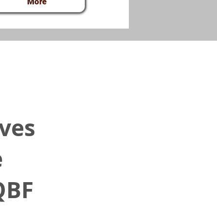
More
ves
e
QBF