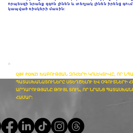
որպեսզի նրանք զգոն լինեն և տեղյակ լինեն իրենց գու
կապված ռիսկերի մասին:
QBF PONZI ԽԱԲՈՒԹՅԱՆ ԶՈՀԵՐԻ ԿՈԼԵԿՏԻՎԸ, ՈՐ ՆՊ
ՊԱՏԱՍԽԱՆԱՏՈՒՆԵՐԸ ՍՏԵՂԾԵԼՈՒ ԵՎ ՕԳՈՒՏՆԵՐԻ Հ
ԱՐԴԱՐՈՒԹՅԱՆԸ ԹՈՒՅԼ ՏՈՒՆ, ՈՐ ՆՐԱՆՑ ՊԱՏԱՍԽԱՆ
ՀԱՄԱՐ: