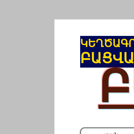
ԿԵՂԾԱԳ
ԲԱՑՎ
Բ