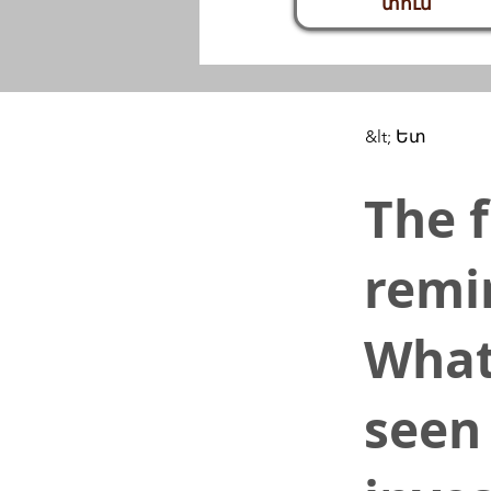
տուն
&lt; Ետ
The 
remi
What
seen