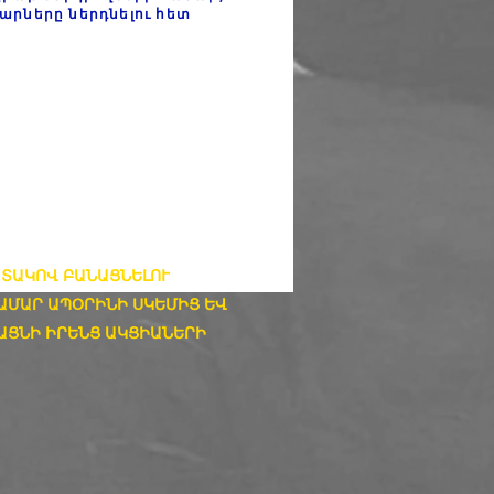
մարները ներդնելու հետ
ԱՏԱԿՈՎ ԲԱՆԱՑՆԵԼՈՒ
ԱՄԱՐ ԱՊՕՐԻՆԻ ՍԿԵՄԻՑ ԵՎ
ԱՑՆԻ ԻՐԵՆՑ ԱԿՑԻԱՆԵՐԻ