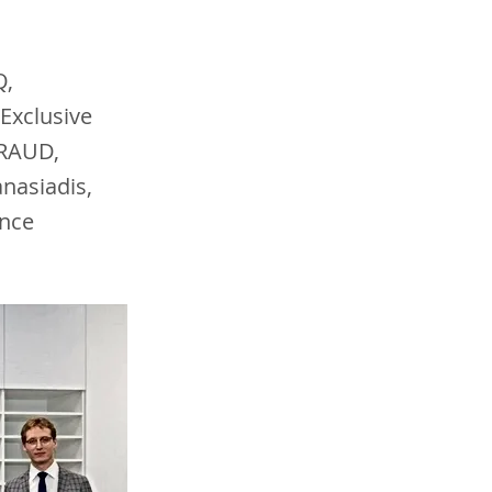
Q,
Exclusive
FRAUD,
nasiadis,
ance