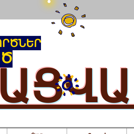
ՈՐԾՆԵՐ
ԱԾ
ԱՑՎ