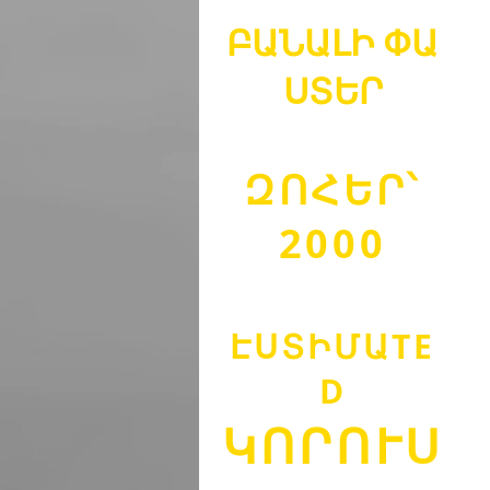
ԲԱՆԱԼԻ
ՓԱ
ՍՏԵՐ
ԶՈՀԵՐ՝
2000
ԷՍՏԻՄԱ
TE
D
ԿՈՐՈՒՍ