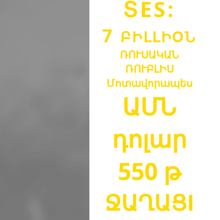
Տ
ES:
7
ԲԻԼԼ
Ի
Օ
Ն
ՌՈՒՍԱԿԱՆ
ՌՈՒԲԼԻ
Ս
Մոտավորապես
ԱՄՆ
դոլար
550 թ
ՋԱՂԱՑ
I