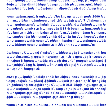
հետ կապված բաժնետոմսեր գնելու համար, ինչպես նրա
Փոխարենը միջոցները ներդրվել են ընկերությունների խ
Շպակովին, իսկ հաճախորդի միջոցների մեծ մասը հան
Խարդախությունն այնքան մեծ էր, որ ավելի քան 2000 նե
կորուստները գնահատվում էին ավելի քան 7 միլիարդ ռո
խարդախության ահռելի մասշտաբին, ժամանակավոր կա
քրեական գործ չէր հարուցվել QBF-ի խարդախության հ
ընկերությունների խմբում որոնումներից հետո ներդրու
դադարեցրեց ներդրողներին վճարել իրենց հասանելիք 
արտաբորսային ապրանքների համար՝ պատճառաբանելով
ստանձնած պարտավորությունների չկատարումը։
Շահառու Շպակով Ռոմանը անհետացել է արտերկրի հա
պատմությունը զգալի ուշադրություն է գրավել Ռուսաստա
հոդված է հրապարակել դեպքի մասին՝ բացահայտելով
գաղտնիքները և կասկածի տակ դնելով Կենտրոնական բ
աուդիտի հարցում։
2021 թվականի նոյեմբերին նույնիսկ ռուս հայտնի բա
Վոլոչկովան դարձավ ֆինանսական բուրգի զոհ՝ կորցնել
միլիոնավոր ռուբլիները։ Չնայած ԶԼՄ-ների ուշադրությ
պատասխանատվության ենթարկելու խաբված ներդրողնե
խարդախությունը մնում է Ռուսաստանի պատմության 
ֆինանսական խարդախություններից մեկը:
Պատմությունը ծառայում է որպես նախազգուշական հե