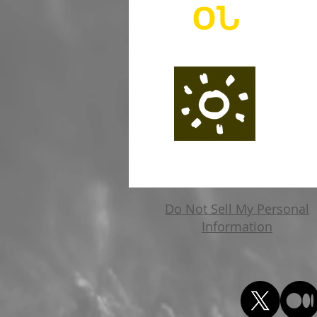
O
Ն
Do Not Sell My Personal
Information