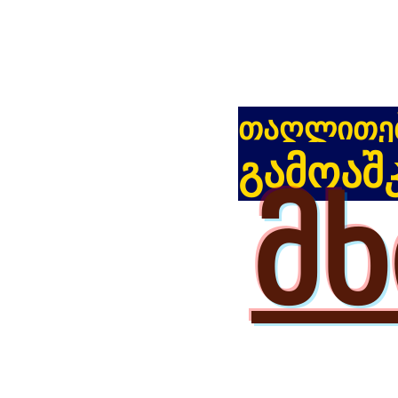
თაღლითე
გამოაშ
მ