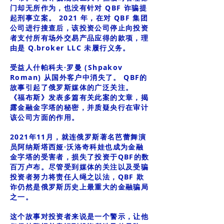
门却无所作为，也没有针对 QBF 诈骗提
起刑事立案。 2021 年，在对 QBF 集团
公司进行搜查后，该投资公司停止向投资
者支付所有场外交易产品应得的款项，理
由是 Q.broker LLC 未履行义务。
受益人什帕科夫·罗曼 (Shpakov
Roman) 从国外客户中消失了。 QBF的
故事引起了俄罗斯媒体的广泛关注。
《福布斯》发表多篇有关此案的文章，揭
露金融金字塔的秘密，并质疑央行在审计
该公司方面的作用。
2021年11月，就连俄罗斯著名芭蕾舞演
员阿纳斯塔西娅·沃洛奇科娃也成为金融
金字塔的受害者，损失了投资于QBF的数
百万卢布。尽管受到媒体的关注以及受骗
投资者努力将责任人绳之以法，QBF 欺
诈仍然是俄罗斯历史上最重大的金融骗局
之一。
这个故事对投资者来说是一个警示，让他