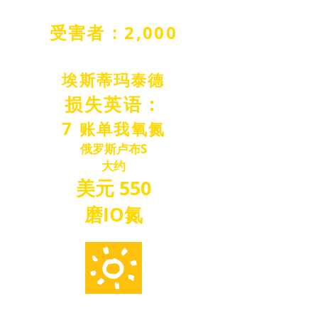
受害者：2,000
埃斯蒂玛
泰德
损失
英语：
7
账单
我
氧
氮
俄罗斯卢布
S
大约
美元
550
磨
IO
氮