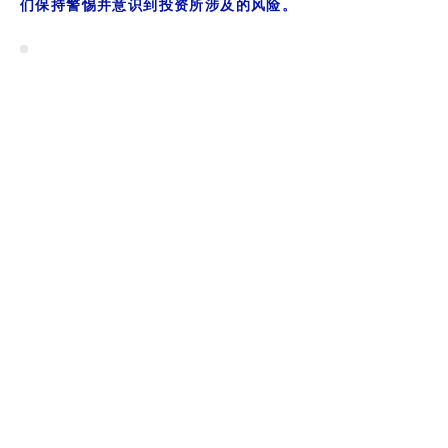
们保持警惕并意识到投资所涉及的风险。
QBF 庞氏骗局受害者集体旨在查明那些
负责策划并从该非法计划中受益的人，并
让正义让他们对其行为负责。
Do Not Sell My Personal
Information
© 2023 公平正确基金会