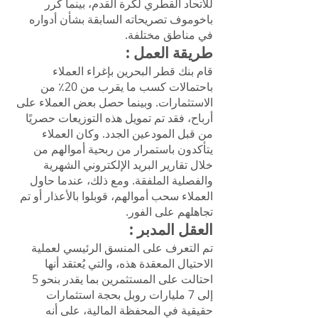
للاتحاد القطري لكرة القدم، بينما كرر
باخوموف تصريحاته السابقة بشأن أدواره
في مناطق مختلفة.
طريقة العمل
:
قام بنك قطر البحرين بإغراء العملاء
باحتمالات كسب ما يقرب من 20٪ من
الاستثمارات. وبينما حصل بعض العملاء على
أرباح، فقد تم تمويل هذه التوزيعات حصريًا
من قبل المودعين الجدد. وكان العملاء
يتأكدون باستمرار من ربحية أموالهم من
خلال تقارير البريد الإلكتروني الشهرية
والفصلية الملفقة. ومع ذلك، عندما حاول
العملاء سحب أموالهم، قوبلوا بالأعذار أو تم
تجاهلهم على الفور.
العقل المدبر
:
تم التعرف على المنسق الرئيسي لعملية
الاحتيال المعقدة هذه، والتي يُعتقد أنها
احتالت على المستثمرين بما يقدر بنحو 5
إلى 7 مليارات روبل بحجة استثمارات
حقيقية في المحفظة المالية، على أنه