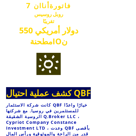
7
فاتورة
أنا
ا
ن
روبل روسي
س
تقريبًا
دولار أمريكي
550
ن
IO
مطحنة
كشف عملية احتيال QBF
كانت شركة الاستثمار QBF خيارًا واعدًا
للمستثمرين في روسيا. مع شركتها
الروسية الشقيقة Q.Broker LLC ،
Cypriot Company Constance
Investment LTD ، وعدت QBF بأقصى
قدر من الراحة والموثوقية ورأس المال