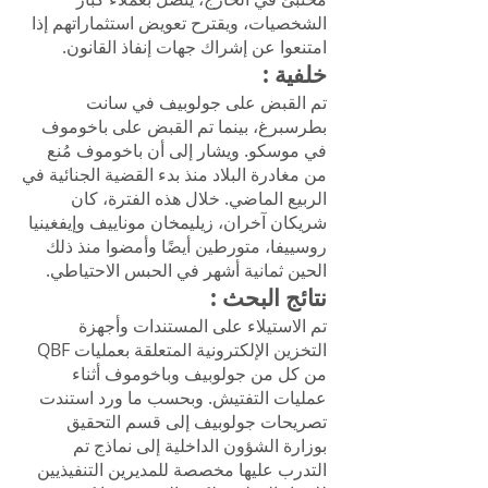
الشخصيات، ويقترح تعويض استثماراتهم إذا
امتنعوا عن إشراك جهات إنفاذ القانون.
خلفية
:
تم القبض على جولوبيف في سانت
بطرسبرغ، بينما تم القبض على باخوموف
في موسكو. ويشار إلى أن باخوموف مُنع
من مغادرة البلاد منذ بدء القضية الجنائية في
الربيع الماضي. خلال هذه الفترة، كان
شريكان آخران، زيليمخان موناييف وإيفغينيا
روسييفا، متورطين أيضًا وأمضوا منذ ذلك
الحين ثمانية أشهر في الحبس الاحتياطي.
نتائج البحث
:
تم الاستيلاء على المستندات وأجهزة
التخزين الإلكترونية المتعلقة بعمليات QBF
من كل من جولوبيف وباخوموف أثناء
عمليات التفتيش. وبحسب ما ورد استندت
تصريحات جولوبيف إلى قسم التحقيق
بوزارة الشؤون الداخلية إلى نماذج تم
التدرب عليها مخصصة للمديرين التنفيذيين