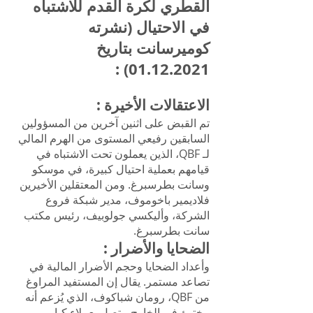
القطري لكرة القدم للاشتباه
في الاحتيال (نشرته
كوميرسانت بتاريخ
:
01.12.2021)
الاعتقالات الأخيرة
:
تم القبض على اثنين آخرين من المسؤولين
السابقين رفيعي المستوى من الهرم المالي
لـ QBF، الذين يعملون تحت الاشتباه في
قيامهم بعملية احتيال كبيرة، في موسكو
وسانت بطرسبرغ. ومن المعتقلين الأخيرين
فلاديمير باخوموف، مدير شبكة فروع
الشركة، وأليكسي جولوبيف، رئيس مكتب
سانت بطرسبرغ.
الضحايا والأضرار
:
وأعداد الضحايا وحجم الأضرار المالية في
تصاعد مستمر. يقال إن المستفيد المراوغ
من QBF، رومان شباكوف، الذي يُزعم أنه
مختبئ في الخارج، يتصل بعملاء كبار