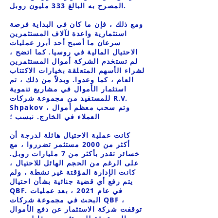
المصرح به البالغ 333 مليون روبل.
ومع ذلك ، فإن ما كان في البداية فرصة
استثمارية واعدة لآلاف المستثمرين
سرعان ما أصبح أحد أبرز عمليات
الاحتيال المالية في روسيا. كما اتضح ،
لم تستخدم الشركة أموال المستثمرين
لشراء الأسهم المتعلقة بخيارات الاكتتاب
العام ، كما وعدوا. وبدلاً من ذلك ، تم
استثمار الأموال في مشاريع تنموية
للمستفيد من مجموعة شركات R.V.
Shpakov ، وتم سحب معظم أموال
العملاء في الخارج. نبسب ؛
كانت عملية الاحتيال هائلة لدرجة أن
أكثر من 2000 مستثمر تضرروا ، مع
خسائر تقدر بأكثر من 7 مليارات روبل.
على الرغم من الحجم الهائل للاحتيال ،
كانت الإدارة المؤقتة غير نشطة ، ولم
يتم رفع أي قضية جنائية بشأن احتيال
QBF. في عام 2021 ، بعد عمليات
البحث في مجموعة شركات QBF ،
توقفت شركة الاستثمار عن دفع الأموال