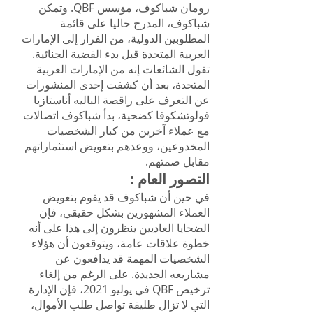
رومان شباكوف، مؤسس QBF. وتمكن
شباكوف، المدرج حاليا على قائمة
المطلوبين الدولية، من الفرار إلى الإمارات
العربية المتحدة قبل بدء القضية الجنائية.
تقول الشائعات إنه من الإمارات العربية
المتحدة، بعد أن كشفت إحدى المنشورات
عن التعرف على راقصة الباليه أناستازيا
فولوتشكوفا كضحية، بدأ شباكوف اتصالات
مع عملاء آخرين من كبار الشخصيات
المخدوعين، ووعدهم بتعويض استثماراتهم
مقابل صمتهم.
التصور العام
:
في حين أن شباكوف قد يقوم بتعويض
العملاء المشهورين بشكل حقيقي، فإن
الضحايا العاديين ينظرون إلى هذا على أنه
خطوة علاقات عامة، ويتوقعون أن هؤلاء
الشخصيات المهمة قد يدافعون عن
مشاريعه الجديدة. على الرغم من إلغاء
ترخيص QBF في يوليو 2021، فإن الإدارة
التي لا تزال طليقة تواصل طلب الأموال،