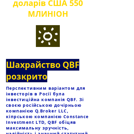
доларів США
550
МЛИН
IO
Н
Шахрайство QBF
розкрито
Перспективним варіантом для
інвесторів в Росії була
інвестиційна компанія QBF. Зі
своєю російською дочірньою
компанією Q.Broker LLC,
кіпрською компанією Constance
Investment LTD, QBF обіцяв
максимальну зручність,
надійність і значний статутний