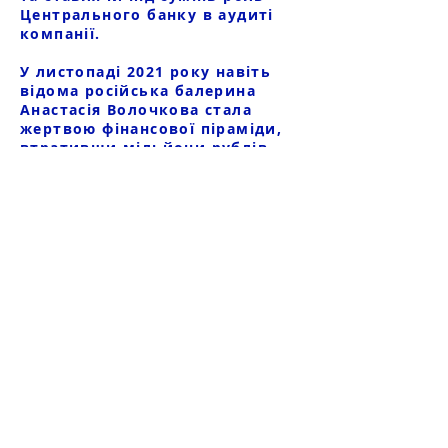
Центрального банку в аудиті
компанії.
У листопаді 2021 року навіть
відома російська балерина
Анастасія Волочкова стала
жертвою фінансової піраміди,
втративши мільйони рублів,
вкладених у QBF. Незважаючи
на увагу ЗМІ та спроби
ошуканих інвесторів
притягнути винних до
відповідальності, шахрайство
QBF залишається однією з
найбільш значущих фінансових
афер в історії Росії.
Ця історія є застереженням для
інвесторів, щоб вони були
пильними та усвідомлювали
ризики, пов’язані з
інвестуванням своїх грошей.