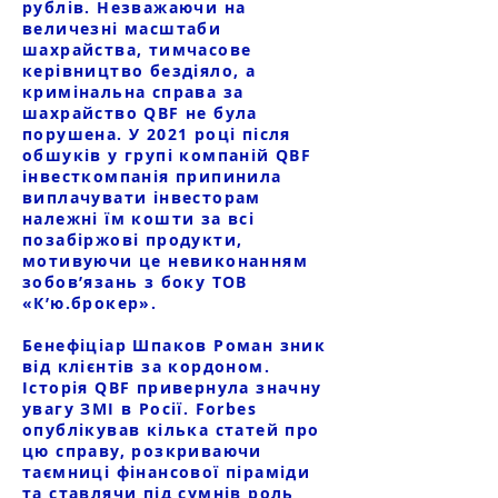
рублів. Незважаючи на
величезні масштаби
шахрайства, тимчасове
керівництво бездіяло, а
кримінальна справа за
шахрайство QBF не була
порушена. У 2021 році після
обшуків у групі компаній QBF
інвесткомпанія припинила
виплачувати інвесторам
належні їм кошти за всі
позабіржові продукти,
мотивуючи це невиконанням
зобов’язань з боку ТОВ
«К’ю.брокер».
Бенефіціар Шпаков Роман зник
від клієнтів за кордоном.
Історія QBF привернула значну
увагу ЗМІ в Росії. Forbes
опублікував кілька статей про
цю справу, розкриваючи
таємниці фінансової піраміди
та ставлячи під сумнів роль