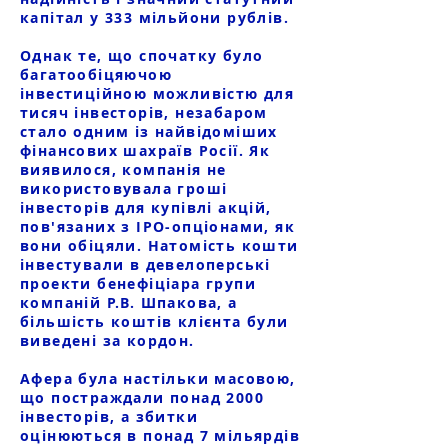
капітал у 333 мільйони рублів.
Однак те, що спочатку було
багатообіцяючою
інвестиційною можливістю для
тисяч інвесторів, незабаром
стало одним із найвідоміших
фінансових шахраїв Росії. Як
виявилося, компанія не
використовувала гроші
інвесторів для купівлі акцій,
пов'язаних з IPO-опціонами, як
вони обіцяли. Натомість кошти
інвестували в девелоперські
проекти бенефіціара групи
компаній Р.В. Шпакова, а
більшість коштів клієнта були
виведені за кордон.
Афера була настільки масовою,
що постраждали понад 2000
інвесторів, а збитки
оцінюються в понад 7 мільярдів