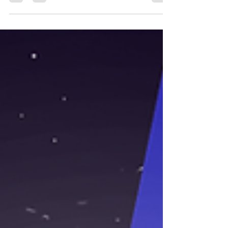
Emerging evidence contradicts Apollon Athanasiade's
court testimony. QBFExposed.com reports on
differences and ongoing police investigations