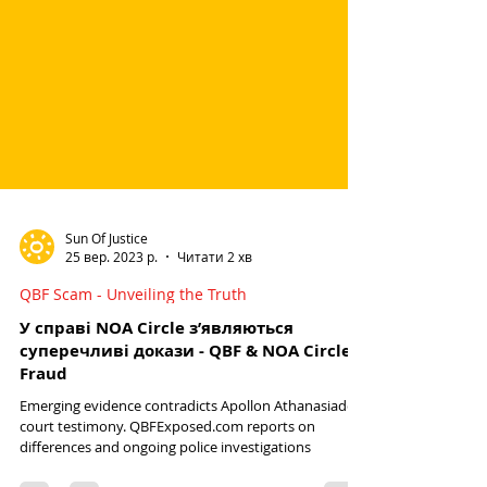
Sun Of Justice
25 вер. 2023 р.
Читати 2 хв
QBF Scam - Unveiling the Truth
У справі NOA Circle з’являються
суперечливі докази - QBF & NOA Circle
Fraud