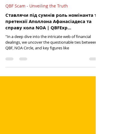
Sun Of Justice
25 жовт. 2023 р.
Читати 4 хв
QBF Scam - Unveiling the Truth
Ставлячи під сумнів роль номінанта та
претензії Аполлона Афанасіадеса та
справу кола NOA | QBFExp...
"In a deep dive into the intricate web of financial
dealings, we uncover the questionable ties between
QBF, NOA Circle, and key figures like