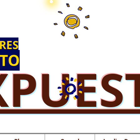
RES
STO
XPUES