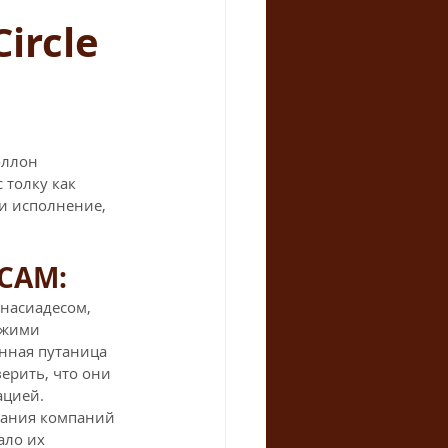
ircle
оллон 
 толку как 
и исполнение, 
CAM: 
насиадесом, 
ожими 
нная путаница 
ерить, что они 
цией. 
ания компаний 
ало их 