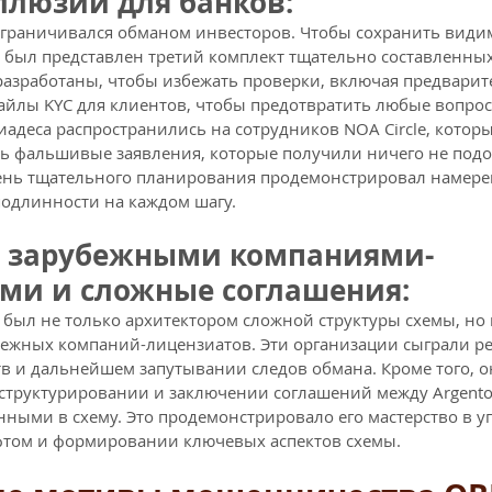
ллюзий для банков: 
ограничивался обманом инвесторов. Чтобы сохранить види
 был представлен третий комплект тщательно составленных
азработаны, чтобы избежать проверки, включая предварит
йлы KYC для клиентов, чтобы предотвратить любые вопрос
деса распространились на сотрудников NOA Circle, котор
ть фальшивые заявления, которые получили ничего не под
вень тщательного планирования продемонстрировал намере
одлинности на каждом шагу.
 зарубежными компаниями-
ми и сложные соглашения: 
был не только архитектором сложной структуры схемы, но
бежных компаний-лицензиатов. Эти организации сыграли р
в и дальнейшем запутывании следов обмана. Кроме того, о
структурировании и заключении соглашений между Argento 
ными в схему. Это продемонстрировало его мастерство в у
ом и формировании ключевых аспектов схемы.