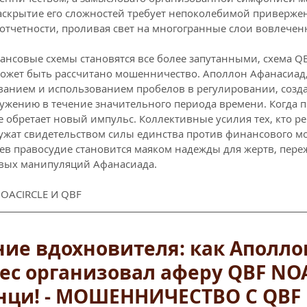
аскрытие его сложностей требует непоколебимой привержен
отчетности, проливая свет на многогранные слои вовлечен
нансовые схемы становятся все более запутанными, схема Q
может быть рассчитано мошенничество. Аполлон Афанасиад, 
нием и использованием пробелов в регулировании, создал
ужению в течение значительного периода времени. Когда п
е обретает новый импульс. Коллективные усилия тех, кто р
лужат свидетельством силы единства против финансового м
ев правосудие становится маяком надежды для жертв, пер
ивых манипуляций Афанасиада.
ACIRCLE И QBF
ие вдохновителя: как Аполло
с организовал аферу QBF NOA
нци! - МОШЕННИЧЕСТВО С QBF 