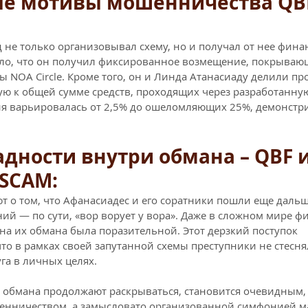
е мотивы мошенничества QBF
 
 не только организовывал схему, но и получал от нее фина
ало, что он получил фиксированное возмещение, покрываю
 NOA Circle. Кроме того, он и Линда Атанасиаду делили пр
ю к общей сумме средств, проходящих через разработанну
сия варьировалась от 2,5% до ошеломляющих 25%, демонстри
дности внутри обмана – QBF и
SCAM: 
т о том, что Афанасиадес и его соратники пошли еще дальш
й — по сути, «вор ворует у вора». Даже в сложном мире ф
а их обмана была поразительной. Этот дерзкий поступок 
то в рамках своей запутанной схемы преступники не стесня
га в личных целях.
ои обмана продолжают раскрываться, становится очевидным, 
енничеством, а замысловато организованной симфонией м