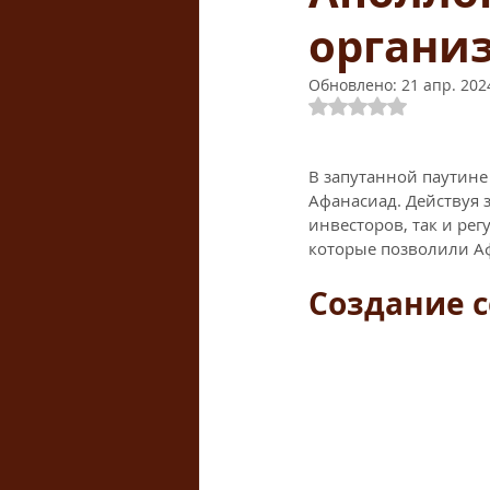
организ
Обновлено:
21 апр. 2024
Оценка: не число 
В запутанной паутине
Афанасиад. Действуя з
инвесторов, так и ре
которые позволили Аф
Создание с