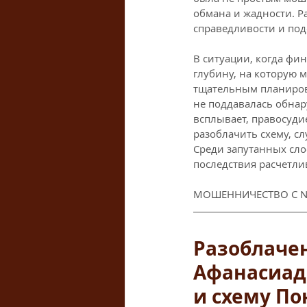
обмана и жадности. Р
справедливости и под
В ситуации, когда фи
глубину, на которую 
тщательным планирова
не поддавалась обнар
всплывает, правосуди
разоблачить схему, с
Среди запутанных сло
последствия расчетл
МОШЕННИЧЕСТВО С NO
Разоблачен
Афанасиаде
и схему По