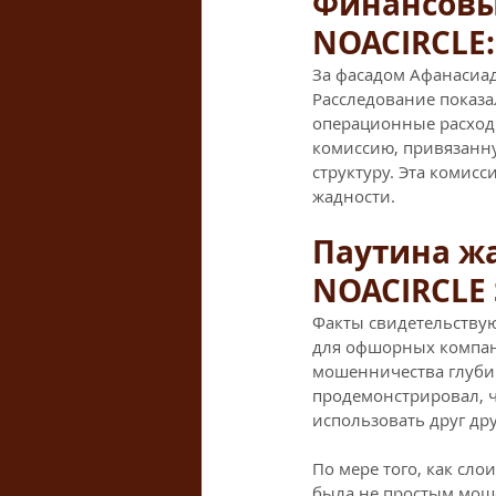
Финансовы
NOACIRCLE:
За фасадом Афанасиад
Расследование показ
операционные расходы
комиссию, привязанну
структуру. Эта комис
жадности.
Паутина жа
NOACIRCLE 
Факты свидетельствую
для офшорных компани
мошенничества глубин
продемонстрировал, ч
использовать друг дру
По мере того, как сл
была не простым мош