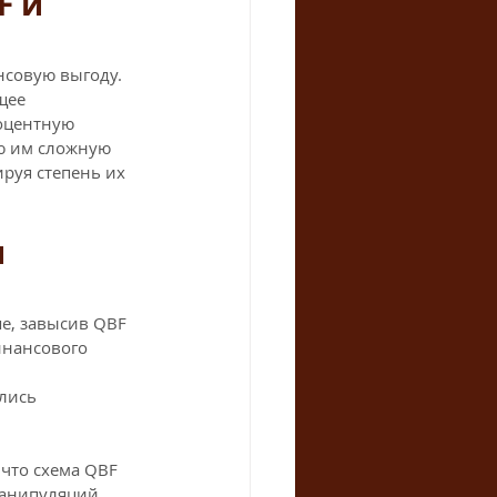
 и 
нсовую выгоду. 
щее 
оцентную 
ю им сложную 
руя степень их 
 
е, завысив QBF 
инансового 
лись 
что схема QBF 
анипуляций, 