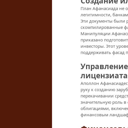
Создание и
План Афанасиада не 
легитимности, банкам
Эти документы были р
скомпилированные фа
Манипуляции Афанасиа
приказано подготови
инвесторы. Этот уро
поддерживать фасад п
Управление
лицензиата
Аполлон Афанасиадес 
руку к созданию зару
перекачивании средст
значительную роль в 
облигациями, включен
финансовым ландшафт