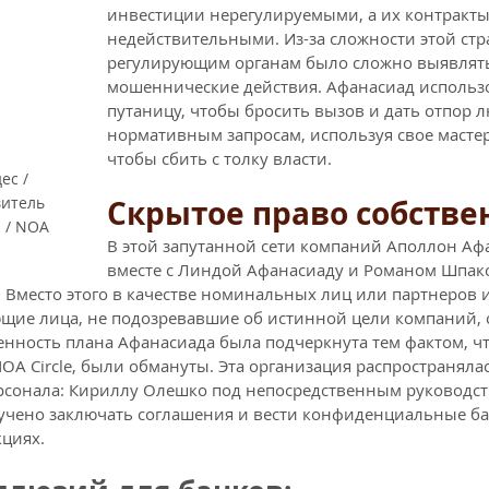
инвестиции нерегулируемыми, а их контракты
недействительными. Из-за сложности этой стр
регулирующим органам было сложно выявлят
мошеннические действия. Афанасиад использо
путаницу, чтобы бросить вызов и дать отпор 
нормативным запросам, используя свое мастер
чтобы сбить с толку власти.
с / 
итель 
Скрытое право собствен
 / NOA 
В этой запутанной сети компаний Аполлон Аф
вместе с Линдой Афанасиаду и Романом Шпак
 Вместо этого в качестве номинальных лиц или партнеров 
щие лица, не подозревавшие об истинной цели компаний, 
нность плана Афанасиада была подчеркнута тем фактом, что
OA Circle, были обмануты. Эта организация распространялас
рсонала: Кириллу Олешко под непосредственным руководс
чено заключать соглашения и вести конфиденциальные бан
циях.