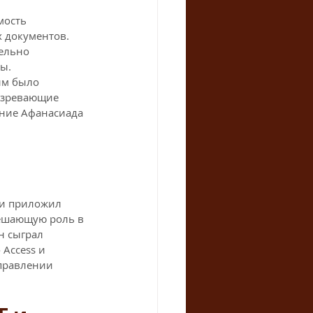
мость 
 документов. 
ельно 
ы. 
ым было 
озревающие 
ние Афанасиада 
 и приложил 
ешающую роль в 
н сыграл 
Access и 
правлении 