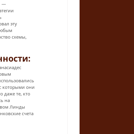
 — 
атегии 
ь 
вал эту 
любым 
ство схемы, 
ности: 
анасиадес 
овым 
использовались 
с которыми они 
 даже те, кто 
ь на 
твом Линды 
ковские счета 