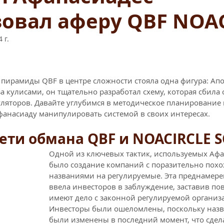
овал аферу QBF NOAC
 г.
из 5 звезд.
 пирамиды QBF в центре сложности стояла одна фигура: Ап
а кулисами, он тщательно разработал схему, которая сбила с
гуляторов. Давайте углубимся в методическое планирование 
анасиаду манипулировать системой в своих интересах.
ети обмана QBF и NOACIRCLE S
Одной из ключевых тактик, используемых Афа
было создание компаний с поразительно пох
названиями на регулируемые. Эта преднамере
ввела инвесторов в заблуждение, заставив пов
имеют дело с законной регулируемой организа
Инвесторы были ошеломлены, поскольку назв
были изменены в последний момент, что сдел