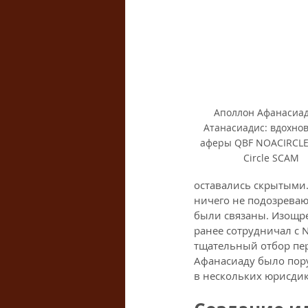
Аполлон Афанасиаде
Атанасиадис: вдохнов
аферы QBF NOACIRCLE
Circle SCAM
оставались скрытыми.
ничего не подозреваю
были связаны. Изощре
ранее сотрудничал с N
тщательный отбор пе
Афанасиаду было пору
в нескольких юрисдик