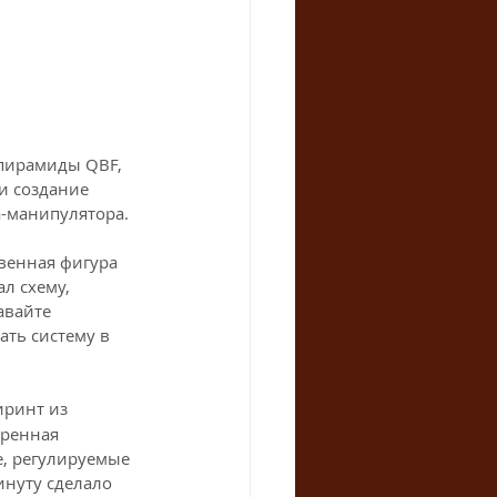
пирамиды QBF, 
и создание 
а-манипулятора.
венная фигура 
л схему, 
авайте 
ть систему в 
иринт из 
ренная 
, регулируемые 
нуту сделало 