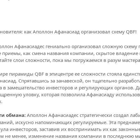
новителя: как Аполлон Афанасиад организовал схему QBF!
поллон Афанасиадес гениально организовал сложную схему 
е приемы, как смена названия компании, скрытое владение 
тайте слои сложности, пока мы погружаемся в разум мастер
ире пирамиды QBF в эпицентре ее сложности стояла единст
асиад. Спрятавшись за занавеской, он тщательно разработа
а в замешательство инвесторов и регулирующих органов. Д
щренную уловку, которая позволила Афанасиаду использова
х.
ти обмана:
 Аполлон Афанасиадес стратегически создал лаб
аний, искусно напоминающих регулируемые. Эта преднаме
ула инвесторов, заставив их воспринимать их как законные
ем не менее, изменение названия компании в последнюю ми