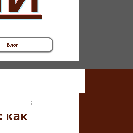
Блог
 как