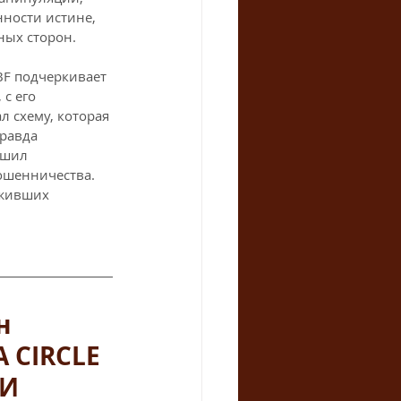
ности истине, 
ных сторон.
BF подчеркивает 
с его 
 схему, которая 
равда 
ешил 
ошенничества. 
еживших 
н 
 CIRCLE 
И 