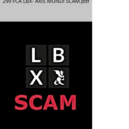
299 FCA LBX- AXIS MUNDI SCAM.pdf