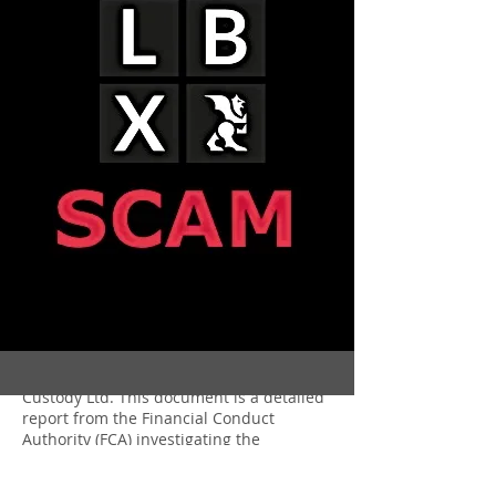
into Axis Mundi Global Custody Ltd and
LBX (London Block Exchange), revealing
significant regulatory breaches and
misconduct. This report, part of the
leaked documents, underscores the
Financial Ombudsman Service's (FOS)
failures to act on multiple complaints
despite ongoing investigations.
The FCA's Explosive Report on
LBX: Gross Misconduct &
Regulatory Failures
The latest document is part of the leaked
files related to LBX (London Block
Exchange) and Axis Mundi Global
Custody Ltd. This document is a detailed
report from the Financial Conduct
Authority (FCA) investigating the
operations of Axis Mundi and LBX,
revealing significant regulatory breaches