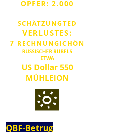
OPFER: 2.000
SCHÄTZUNG
TED
VERLUST
ES:
7
RECHNUNG
ICH
Ö
N
RUSSISCHER RUBEL
S
ETWA
US Dollar
550
MÜHLE
IO
N
QBF-Betrug