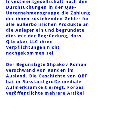
Investmentgesellschaft nach den
Durchsuchungen in der QBF-
Unternehmensgruppe die Zahlung
der ihnen zustehenden Gelder für
alle außerbörslichen Produkte an
die Anleger ein und begründete
dies mit der Begründung, dass
Q.broker LLC ihren
Verpflichtungen nicht
nachgekommen sei.
Der Begünstigte Shpakov Roman
verschwand von Kunden im
Ausland. Die Geschichte von QBF
hat in Russland große mediale
Aufmerksamkeit erregt. Forbes
veröffentlichte mehrere Artikel
über den Fall, in denen die
Geheimnisse der Finanzpyramide
enthüllt und die Rolle der
Zentralbank bei der Prüfung des
Unternehmens in Frage gestellt
wurden.