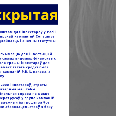
скрытая
нтам для інвестараў у Расіі.
іпрскай кампаніяй Constance
дзейнасць і значны статутны
агчымасцю для інвестыцый
 з самых вядомых фінансавых
вала грошы інвестараў для
Замест гэтага сродкі былі
 кампаній Р.В. Шпакава, а
яжу.
2000 інвестараў, страты
елізарныя маштабы
мінальная справа па факце
ператрусаў у групе кампаній
належныя ім грошы за ўсе
е абавязацельстваў з боку