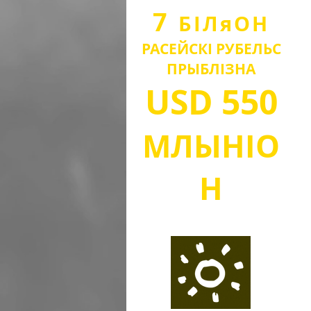
7
БІЛ
я
О
Н
РАСЕЙСКІ РУБЕЛЬ
С
ПРЫБЛІЗНА
USD
550
МЛЫН
IO
Н