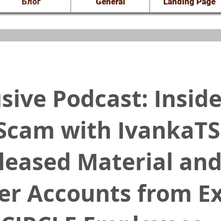
Блог
General
Landing Page
sive Podcast: Insid
Scam with IvankaTS
leased Material an
der Accounts from Ex