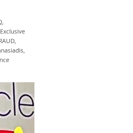
Q,
Exclusive
FRAUD,
nasiadis,
ance