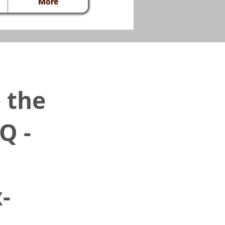
More
e the
Q -
d
-