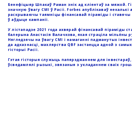
Бенефіцыяр Шпакаў Раман знік ад кліентаў за мяжой. Г
значную ўвагу СМІ ў Расіі. Forbes апублікаваў некалькі 
раскрываючы таямніцы фінансавай піраміды і ставячы
ў аўдыце кампаніі.
У лістападзе 2021 года ахвярай фінансавай піраміды ст
балерына Анастасія Валачкова, якая страціла мільёны р
Нягледзячы на ўвагу СМІ і намаганні падманутых інвес
да адказнасці, махлярства QBF застаецца адной з самы
гісторыі Расіі.
Гэтая гісторыя служыць папярэджаннем для інвестараў, 
ўсведамлялі рызыкі, звязаныя з укладаннем сваіх грош