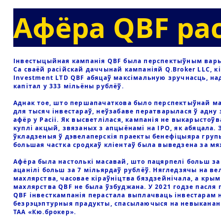
Афёра QBF ра
Інвестыцыйная кампанія QBF была перспектыўным варыя
Са сваёй расійскай даччынай кампаніяй Q.Broker LLC, к
Investment LTD QBF абяцаў максімальную зручнасць, на
капітал у 333 мільёны рублёў.
Аднак тое, што першапачаткова было перспектыўнай м
для тысяч інвестараў, неўзабаве ператварылася ў адну
афёр у Расіі. Як высветлілася, кампанія не выкарыстоў
куплі акцый, звязаных з апцыёнамі на IPO, як абяцала. 
ўкладзеныя ў дэвелаперскія праекты бенефіцыяра групы
большая частка сродкаў кліентаў была выведзена за м
Афёра была настолькі масавай, што пацярпелі больш за 
ацанілі больш за 7 мільярдаў рублёў. Нягледзячы на в
махлярства, часовае кіраўніцтва бяздзейнічала, а кры
махлярства QBF не была ўзбуджана. У 2021 годзе пасля 
QBF інвесткампанія перастала выплачваць інвестарам 
безрэцэптурныя прадукты, спасылаючыся на невыкананн
ТАА «Кю.брокер».