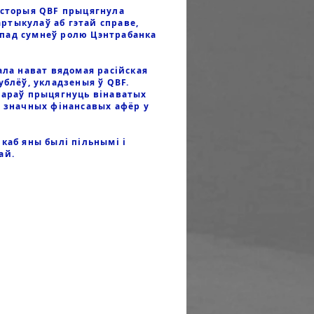
історыя QBF прыцягнула
артыкулаў аб гэтай справе,
 пад сумнеў ролю Цэнтрабанка
ала нават вядомая расійская
ублёў, укладзеныя ў QBF.
тараў прыцягнуць вінаватых
х значных фінансавых афёр у
каб яны былі пільнымі і
ай.