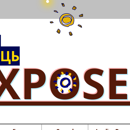
Ы
ЦЬ
XPOS