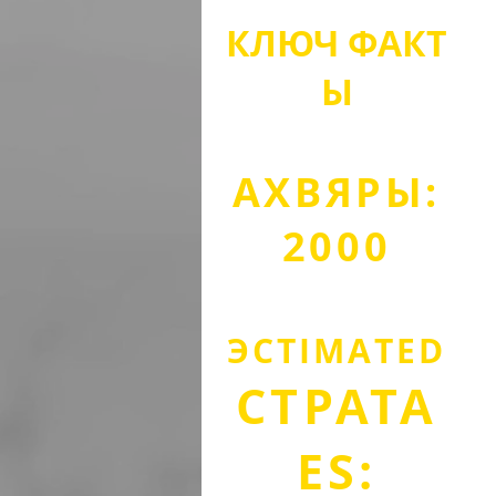
КЛЮЧ
ФАКТ
Ы
АХВЯРЫ:
2000
ЭСТІМА
TED
СТРАТА
ES: