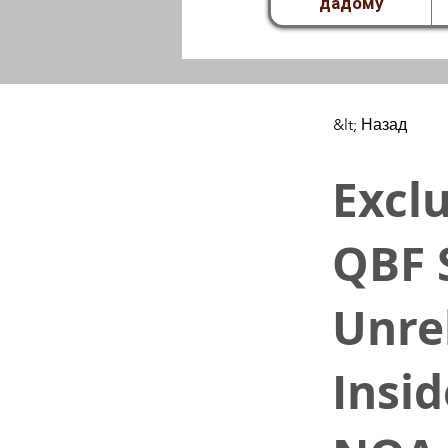
дадому
&lt; Назад
Exclu
QBF 
Unre
Insi