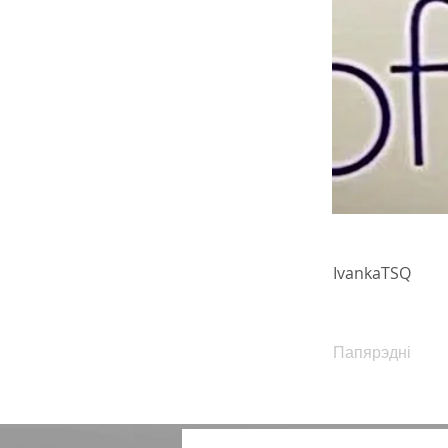
IvankaTSQ
Папярэдні