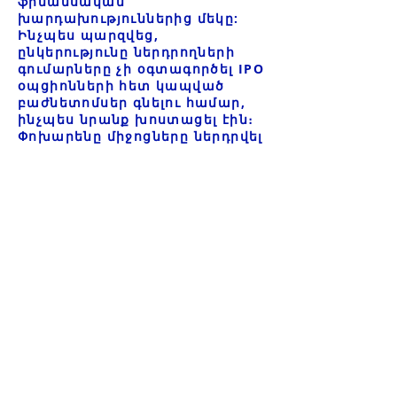
ֆինանսական
խարդախություններից մեկը:
Ինչպես պարզվեց,
ընկերությունը ներդրողների
գումարները չի օգտագործել IPO
օպցիոնների հետ կապված
բաժնետոմսեր գնելու համար,
ինչպես նրանք խոստացել էին։
Փոխարենը միջոցները ներդրվել
են ընկերությունների խմբի
շահառու Ռ.Վ. Շպակովին, իսկ
հաճախորդի միջոցների մեծ
մասը հանվել է
արտասահմանում:
Խարդախությունն այնքան մեծ
էր, որ ավելի քան 2000 ներդրող
տուժեց, որոնց կորուստները
գնահատվում էին ավելի քան 7
միլիարդ ռուբլի: Չնայած
խարդախության ահռելի
մասշտաբին, ժամանակավոր
կառավարումը պասիվ էր, և
քրեական գործ չէր հարուցվել