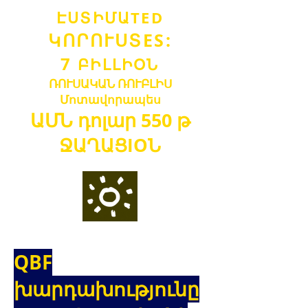
ԷՍՏԻՄԱ
TED
ԿՈՐՈՒՍՏ
ES:
7
ԲԻԼԼ
Ի
Օ
Ն
ՌՈՒՍԱԿԱՆ ՌՈՒԲԼԻ
Ս
Մոտավորապես
ԱՄՆ դոլար
550 թ
ՋԱՂԱՑ
IO
Ն
QBF
խարդախությունը