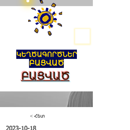
ԿԵՂԾԱԳՈՐԾՆԵՐ
ԲԱՑՎԱԾ
ԲԱՑՎԱԾ
< Հետ
2023-10-18