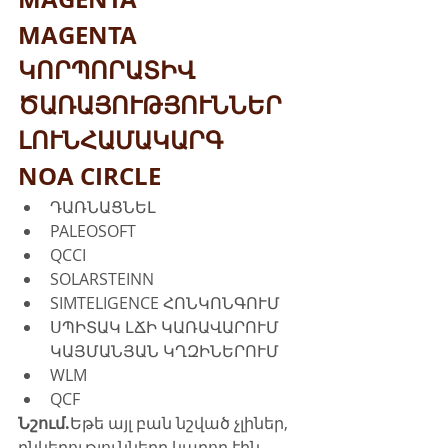
MAGENTA 
ԿՈՐՊՈՐԱՏԻՎ 
ԾԱՌԱՅՈՒԹՅՈՒՆՆԵՐ
ԼՈՒՆՀԱՄԱԿԱՐԳ
NOA CIRCLE
ԴԱՌՆԱՑՆԵԼ
PALEOSOFT
QCCI
SOLARSTEINN
SIMTELIGENCE ՀՈՆԿՈՆԳՈՒՄ
ՍՊԻՏԱԿ ԼՃԻ ԿԱՌԱՎԱՐՈՒՄ 
ԿԱՅՄԱՆՅԱՆ ԿՂԶԻՆԵՐՈՒՄ
WLM
QCF
Նշում.
Եթե այլ բան նշված չլիներ, 
ընկերությունները կարող էին 