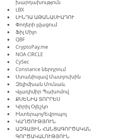
խարդախություն
LBX
ԼԻՆԴԱ ԱԹԱՆԱՍԻԱԴՈՒ
Փողերի լվացում
Ֆիլ Միլո
QBF
CryptoPay.me
NOA CIRCLE
CySec
Constance ներդրում
Ստանիսլավ Մատյուխին
Զելիմխան Մունաև
Վլադիմիր Պախոմով
ՔՍԵՆԻԱ ՏՈՐՐԵՍ
Կիրիլ Օլեշկո
Ինտերպոլ/Եվրոպոլ
ԿԱՂԾՈՒԹՅՈՒՆ
ԱԶԳԱՅԻՆ ՀԱՆՑԱԳՈՐԾԱԿԱՆ 
ԳՈՐԾԱԿԱԼՈՒԹՅՈՒՆ