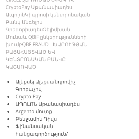
CryptoPay 
Աթանասիադես 
Ապոլոն
Կիպրոսի կենտրոնական 
Բանկ 
Անգելոս 
Գրեգորիադես
Զելիմխան 
Մունաև
QBiF
 ընկերությունների 
խումբ
QBF FRAUD - ԽԱԲՈՒԹՅԱՆ 
ԲԱՑԱՀԱՅՏՎԱԾ ԵՎ 
ԿԵՆՏՐՈՆԱԿԱՆ ԲԱՆԿԸ 
ԿԱՇԱՌՎԱԾ
Ալեքսեյ Ալեքսանդրովիչ 
Գորբաչով
Crypto Pay
ԱՊՈԼՈՆ Աթանասիադես
Argento մուտք
Բենջամին Դիվս
Ֆինանսական 
հանցագործություն/