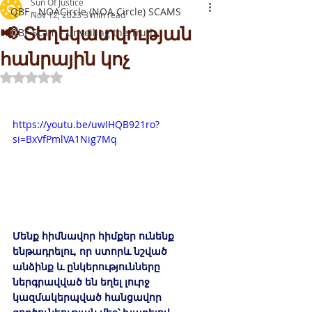
Sun Of Justice
QBF - NOACircle (NOA Circle) SCAMS
Nov 12, 2023
3 min read
📢 Տեղեկատվության
QBF Scam - Unveiling the Truth
հանրային կոչ
Rated ՈչԹ out of 5 stars.
https://youtu.be/uwIHQB921ro?
si=BxVfPmlVA1Nig7Mq
​Մենք հիմնավոր հիմքեր ունենք 
ենթադրելու, որ ստորև նշված 
անձինք և ընկերությունները 
ներգրավված են եղել լուրջ 
կազմակերպված հանցավոր 