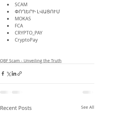
SCAM
ՓՈՂԵՐԻ ԼՎԱՑՈՒՄ
MOKAS
FCA
CRYPTO_PAY
CryptoPay
QBF Scam - Unveiling the Truth
Recent Posts
See All