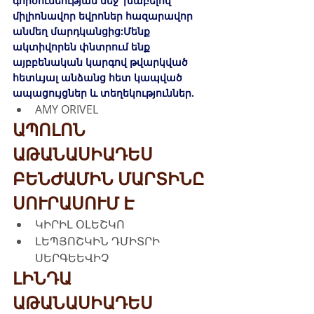
գործունեության մեջ՝ խաբելով 
միլիոնավոր եվրոներ հազարավոր 
անմեղ մարդկանցից:​Մենք 
ակտիվորեն փնտրում ենք 
այբբենական կարգով թվարկված 
հետևյալ անձանց հետ կապված 
ապացույցներ և տեղեկություններ.
AMY ORIVEL
ԱՊՈԼՈՆ 
ԱԹԱՆԱՍԻԱԴԵՍ
ԲԵՆԺԱՄԻՆ ՄԱՐՏԻՆԸ 
ՍՈՒՐԱՍՈՒՄ Է
ԿԻՐԻԼ ՕԼԵՇԿՈ
ԼԵՊՅՈՇԿԻՆ ԴՄԻՏՐԻ 
ՍԵՐԳԵԵՎԻՉ
ԼԻՆԴԱ 
ԱԹԱՆԱՍԻԱԴԵՍ