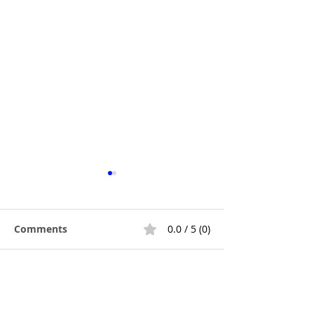
Comments
0.0 / 5 (0)
Comment and rate...
Լինդա
Բացահայտել
Աթանասիադուի
ծրագրավորող