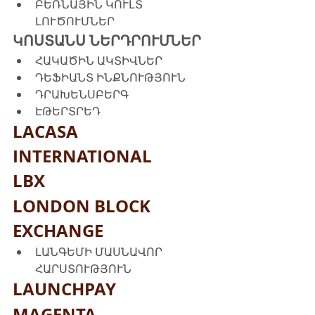
ԲԵՌՆԱՅԻՆ ԿՈՒԼՏ 
ԼՈՒԾՈՒՄՆԵՐ
ԿՈՍՏԱՆՍ ՆԵՐԴՐՈՒՄՆԵՐ
ՀԱԿԱԾԻՆ ԱԿՏԻՎՆԵՐ
ԴԵՖԻԱՆՏ ԻՆՔՆՈՒԹՅՈՒՆ
ԴՐԱԽԵՆՍԲԵՐԳ
ԷԹԵՐՏՐԵԴ
LACASA 
INTERNATIONAL
LBX
LONDON BLOCK 
EXCHANGE
ԼԱՆԳԵՄԻ ՄԱՍՆԱՎՈՐ 
ՀԱՐՍՏՈՒԹՅՈՒՆ
LAUNCHPAY
MAGENTA