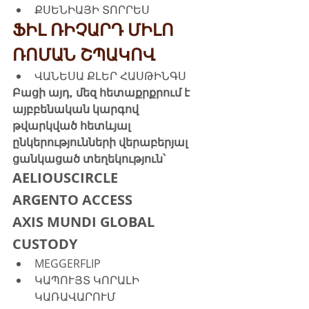
ՔՍԵՆԻԱՅԻ ՏՈՐՐԵՍ
ՖԻԼ ՌԻՉԱՐԴ ՄԻԼՈ
ՌՈՄԱՆ ՇՊԱԿՈՎ
ՎԱՆԵՍԱ ՔԼԵՐ ՀԱՍԹԻՆԳՍ
Բացի այդ, մեզ հետաքրքրում է 
այբբենական կարգով 
թվարկված հետևյալ 
ընկերությունների վերաբերյալ 
ցանկացած տեղեկություն՝
AELIOUSCIRCLE
ARGENTO ACCESS
AXIS MUNDI GLOBAL 
CUSTODY
MEGGERFLIP
ԿԱՊՈՒՅՏ ԿՈՐԱԼԻ 
ԿԱՌԱՎԱՐՈՒՄ