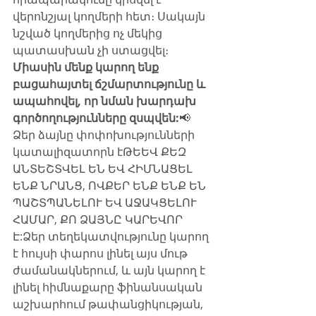
վերոնշյալ կողմերի հետ։ Սակայն 
նշված կողմերից ոչ մեկից 
պատասխան չի ստացվել։​
Միասին մենք կարող ենք 
բացահայտել ճշմարտությունը և 
ապահովել, որ նման խարդախ 
գործողությունները զսպվեն:
​📢 
Ձեր ձայնը փոփոխությունների 
կատալիզատորն էԹԵԵՎ ՔԵԶ 
ԱՆՏԵՇՏՎԵԼ ԵՆ ԵՎ ՀԻՄՆԱՑԵԼ 
ԵՆՔ ՆՐԱՆՑ, ՈՎՔԵՐ ԵՆՔ ԵՆՔ ԵՆ 
ՊԱՇՏՊԱՆԵԼՈՒ ԵՎ ԱՋԱԿՑԵԼՈՒ 
ՀԱՄԱՐ, ՔՈ ՁԱՅՆԸ ԿԱՐԵՎՈՐ 
Է:Ձեր տեղեկատվությունը կարող 
է հույսի փարոս լինել այս մութ 
ժամանակներում, և այն կարող է 
լինել հիմնաքարը ֆինանսական 
աշխարհում թափանցիկության, 