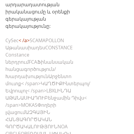
արդարադատության 
իրականացումը և օրենքի 
գերակայության 
գերակայությունը:
CySec
< /a>
SCAM
APOLLON 
Աթանասիադես
CONSTANCE
Constance 
ներդրում
FCA
Ֆինանսական 
հանցագործություն/
Խարդախություն
Արջենտո 
մուտք< /span>
ԿԱՂԾԻՔ
Ինտերպոլ/
Եվրոպոլ< /span>
LBX
ԼԻՆԴԱ 
ԱԹԱՆԱՍԻԱԴՈՒ
Բենջամին Դիվս< 
/span>
MOKAS
Փողերի 
լվացում
ԱԶԳԱՅԻՆ 
ՀԱՆՑԱԳՈՐԾԱԿԱՆ 
ԳՈՐԾԱԿԱԼՈՒԹՅՈՒՆ
NOA 
CIRCLE
QBF
ՌՈՄԱՆ ՍՓԱԿՈՎ