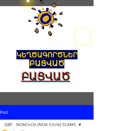
ԿԵՂԾԱԳՈՐԾՆԵՐ
ԲԱՑՎԱԾ
ԲԱՑՎԱԾ
Post
QBF - NOACircle (NOA Circle) SCAMS