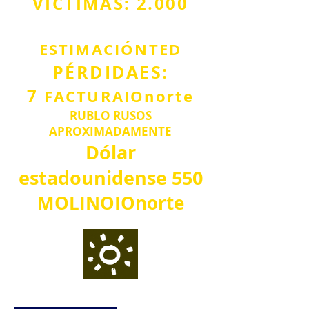
VÍCTIMAS: 2.000
ESTIMACIÓN
TED
PÉRDIDA
ES:
7
FACTURA
I
O
norte
RUBLO RUSO
S
APROXIMADAMENTE
Dólar
estadounidense
550
MOLINO
IO
norte