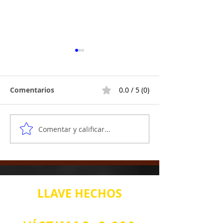
Comentarios
0.0 / 5 (0)
Comentar y calificar...
Revelando la mente
Desentrañando
maestra: cómo Apollon
estafa de QBF:
Athanasiades orquestó
historia de en
la estafa QBF
codicia e intri
NOACircle
internacional
LLAVE
HECHOS