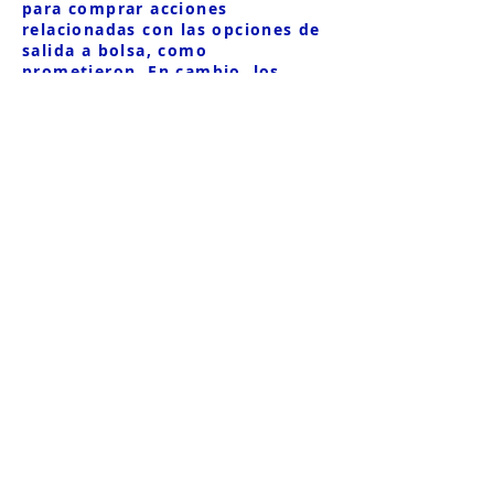
para comprar acciones
relacionadas con las opciones de
salida a bolsa, como
prometieron. En cambio, los
fondos se invirtieron en
proyectos de desarrollo del
beneficiario del grupo de
empresas, R.V. Shpakov, y la
mayoría de los fondos de los
clientes se retiraron en el
extranjero.
La estafa fue tan masiva que más
de 2.000 inversores se vieron
afectados, con pérdidas
estimadas en más de 7.000
millones de rublos. A pesar de la
enorme escala del fraude, la
administración temporal estaba
inactiva y no se había iniciado
ningún caso penal por fraude de
QBF. En 2021, después de las
búsquedas en el grupo de
empresas QBF, la empresa de