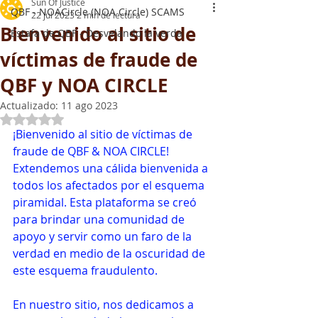
Sun Of Justice
QBF - NOACircle (NOA Circle) SCAMS
22 jul 2023
2 min de lectura
Bienvenido al sitio de
Estafa de QBF - Desvelando la verda
víctimas de fraude de
QBF y NOA CIRCLE
Actualizado:
11 ago 2023
Obtuvo NaN de 5 estrellas.
¡Bienvenido al sitio de víctimas de 
fraude de QBF & NOA CIRCLE! 
Extendemos una cálida bienvenida a 
todos los afectados por el esquema 
piramidal. Esta plataforma se creó 
para brindar una comunidad de 
apoyo y servir como un faro de la 
verdad en medio de la oscuridad de 
este esquema fraudulento.
En nuestro sitio, nos dedicamos a 