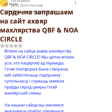
Sun Of Justice
All Posts
Jul 22, 2023
2 min read
Сардэчна запрашаем
QBF Scam - Unveiling the Truth
на сайт ахвяр
махлярства QBF & NOA
CIRCLE
Rated NaN out of 5 stars.
Вітаем на сайце ахвяр махлярства 
QBF & NOA CIRCLE! Мы цёпла вітаем 
усіх, хто пацярпеў ад піраміды. 
Гэтая платформа была створана, 
каб забяспечыць падтрымку 
супольнасці і служыць маяком 
праўды сярод цемры гэтай 
махлярскай схемы.
На нашым сайце мы імкнемся 
выкрываць праўду, дзелячыся 