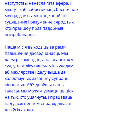
наступствы нанесла гэта афёра, і 
мы тут, каб забяспечыць бяспечнае 
месца, дзе вы можаце знайсці 
суцяшэнне і разуменне сярод тых, 
хто прайшоў праз падобныя 
выпрабаванні.
Наша місія выходзіць за рамкі 
павышэння дасведчанасці. Мы 
даем рэкамендацыі па зваротах у 
суд, у тым ліку паведаміць уладам 
аб махлярстве і далучыцца да 
калектыўных дзеянняў супраць 
вінаватых. Аб'яднаўшы нашы 
галасы, мы можам узмацніць ціск 
на тых, хто ўцягнуты, і працаваць 
над дасягненнем справядлівасці 
для ўсіх ахвяр.