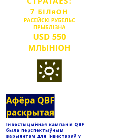
СТРАТА
ES:
7
БІЛ
я
О
Н
РАСЕЙСКІ РУБЕЛЬ
С
ПРЫБЛІЗНА
USD
550
МЛЫН
IO
Н
Афёра QBF
раскрытая
Інвестыцыйная кампанія QBF
была перспектыўным
варыянтам для інвестараў у