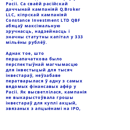
Расіі. Са сваёй расійскай
даччынай кампаніяй Q.Broker
LLC, кіпрскай кампаніяй
Constance Investment LTD QBF
абяцаў максімальную
зручнасць, надзейнасць і
значны статутны капітал у 333
мільёны рублёў.
Аднак тое, што
першапачаткова было
перспектыўнай магчымасцю
для інвестыцый для тысяч
інвестараў, неўзабаве
ператварылася ў адну з самых
вядомых фінансавых афёр у
Расіі. Як высветлілася, кампанія
не выкарыстоўвала грошы
інвестараў для куплі акцый,
звязаных з апцыёнамі на IPO,
як абяцала. Замест гэтага
сродкі былі ўкладзеныя ў
дэвелаперскія праекты