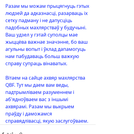
Разам мы можам прыцягнуць гэтых 
людзей да адказнасці, разарваць іх 
сетку падману і не дапусціць 
падобных махлярстваў у будучыні. 
Ваш удзел у гэтай суполцы мае 
жыццёва важнае значэнне, бо ваш 
агульны вопыт і ўклад дапамогуць 
нам пабудаваць больш важкую 
справу супраць вінаватых.
Вітаем на сайце ахвяр махлярства 
QBF. Тут мы даем вам веды, 
падтрымліваем разуменнем і 
аб'ядноўваем вас з іншымі 
ахвярамі. Разам мы выкрыем 
праўду і даможамся 
справядлівасці, якую заслугоўваем.