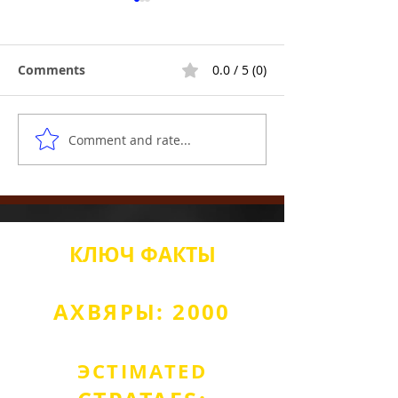
Comments
0.0 / 5 (0)
Comment and rate...
Лінда Атанасіяду без
Раскрыццё
маскі: Глыбокае
натхняльніка:
апусканне ў круг NOA,
Апалон Афана
AeliusCircle, QBF Scam
арганізаваў 
Puppeteer.
QBF NOACircle
КЛЮЧ
ФАКТЫ
АХВЯРЫ: 2000
ЭСТІМА
TED