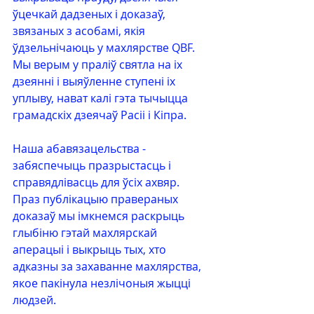
ўцечкай дадзеных і доказаў, 
звязаных з асобамі, якія 
ўдзельнічаюць у махлярстве QBF. 
Мы верым у праліў святла на іх 
дзеянні і выяўленне ступені іх 
уплыву, нават калі гэта тычыцца 
грамадскіх дзеячаў Расіі і Кіпра.
Наша абавязацельства - 
забяспечыць празрыстасць і 
справядлівасць для ўсіх ахвяр. 
Праз публікацыю правераных 
доказаў мы імкнемся раскрыць 
глыбіню гэтай махлярскай 
аперацыі і выкрыць тых, хто 
адказны за захаванне махлярства, 
якое пакінула незлічоныя жыцці 
людзей.