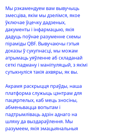
Мы рэкамендуем вам вывучыць 
змесціва, якім мы дзелімся, якое 
ўключае ўцечку дадзеных, 
дакументы і інфармацыю, якія 
дадуць поўнае разуменне схемы 
піраміды QBF. Вывучаючы гэтыя 
доказы ў сукупнасці, мы можам 
атрымаць уяўленне аб складанай 
сеткі падману і маніпуляцый, з якімі 
сутыкнуліся такія ахвяры, як вы.
Акрамя раскрыцця праўды, наша 
платформа служыць цэнтрам для 
пацярпелых, каб мець зносіны, 
абменьвацца вопытам і 
падтрымліваць адзін аднаго на 
шляху да выздараўлення. Мы 
разумеем, якія эмацыянальныя 